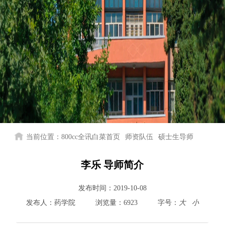
当前位置：
800cc全讯白菜首页
师资队伍
硕士生导师
李乐 导师简介
发布时间：
2019-10-08
发布人：
药学院
浏览量：
6923
字号：
大
小
800cc全讯白菜首页
院情总览