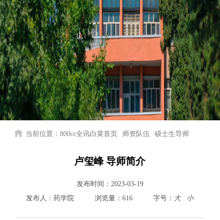
当前位置：
800cc全讯白菜首页
师资队伍
硕士生导师
卢玺峰 导师简介
发布时间：
2023-03-19
发布人：
药学院
浏览量：
616
字号：
大
小
800cc全讯白菜首页
院情总览