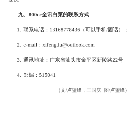
九、
800cc全讯白菜的联系方式
1.
联系电话：
13168778436
（可以手机
/
固话）；
2. e-mail
：
xifeng.lu@outlook.com
3.
通讯地址：广东省汕头市金平区新陵路
22
号
4.
邮编：
515041
（文
/
卢玺峰
，王国庆 图/
卢玺峰
）