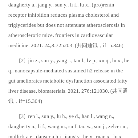
daugherty a., jang y., sun y., li f., lu x., (pro)renin
receptor inhibition reduces plasma cholesterol and
triglycerides but does not attenuate atherosclerosis in
atherosclerotic mice. frontiers in cardiovascular
medicine. 2021. 24;8:725203. (
共同通讯，
if=5.846)
[2] jin z., sun y., yang t., tan l., lv p., xu q., lu x., he
q., nanocapsule-mediated sustained h2 release in the
gut ameliorates metabolic dysfunction associated fatty
liver disease, biomaterials. 2021. 276:121030. (
共同通
讯，
if=15.304)
[3] ren l., sun y., lu h., ye d., han l., wang n.,
daugherty a., li f., wang m., su f. tao w., sun j., zelcer n.,
mullick a.e., danser a.h.j., jiang y., he y., ruan x., lu x.,