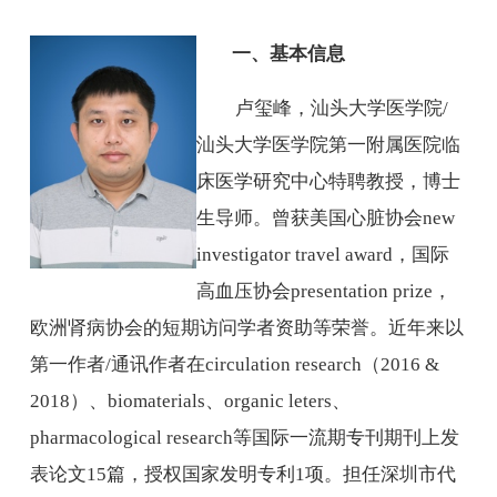
师资队伍
人才培养
一、基本信息
科学研究
本科教学
卢玺峰，汕头大学医学院
/
平台建设
汕头大学医学院第一附属医院临
学生园地
床医学研究中心特聘教授，博士
交流合作
生导师。曾获美国心脏协会
new
investigator travel award
，国际
高血压协会
presentation prize
，
欧洲肾病协会的短期访问学者资助等荣誉。近年来以
第一作者
/
通讯作者在
circulation research
（
2016 &
2018
）、
biomaterials
、
organic leters
、
pharmacological research
等国际一流期专刊期刊上发
表论文
15
篇，授权国家发明专利
1
项。担任深圳市代