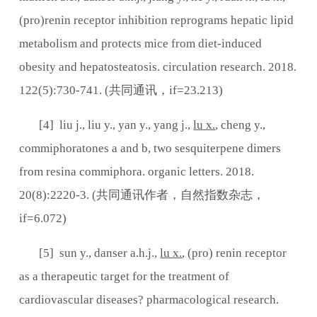
(pro)renin receptor inhibition reprograms hepatic lipid
metabolism and protects mice from diet-induced
obesity and hepatosteatosis. circulation research. 2018.
122(5):730-741. (
共同通讯，
if=23.213)
[4] liu j., liu y., yan y., yang j.,
lu x.
, cheng y.,
commiphoratones a and b, two sesquiterpene dimers
from resina commiphora. organic letters. 2018.
20(8):2220-3. (
共同通讯作者，自然指数杂志，
if=6.072)
[5] sun y., danser a.h.j.,
lu x.
, (pro) renin receptor
as a therapeutic target for the treatment of
cardiovascular diseases? pharmacological research.