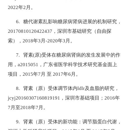
2022
年
2
月。
6.
糖代谢紊乱影响糖尿病肾病进展的机制研究，
20170810120422437
，深圳市基础研究（自由探
索），
2018
年
3
月
-2020
年
3
月。
7.
肾素
(
原
)
受体在糖尿病肾病的发生发展中的作
用，
a2015051
，广东省医学科学技术研究基金面上
项目，
2015
年
7
月 至
2017
年
6
月。
8.
肾素（原）受体调节体内
ldlr
及血脂的研究，
jcyj20160307160819191
，
深圳市基础项目；
2016
年
7
月至
2018
年
7
月。
9.
肾素（原）受体的新功能：调节脂蛋白代谢，