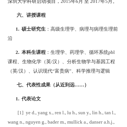
深圳大学科研启动项目，
2015
年
6
月 至
2017
年
5
月。
六、讲授课程
1.
硕士研究生
：高级生理学、病理与病理生理前
沿
2.
本科生课程
：生理学、药理学、循环系统
pbl
课程、生物化学（英
/
汉）、分析生物学与基因工程
（英
/
汉）、认识现代
“
富贵病
”
、科学推理与逻辑
七、代表性成果（从近到远
……
）
1.
代表论文
[1] ye d., yang x., ren l., lu h., sun y., lin h., tan l.,
wang n., nguyen g., bader m., mullick a., danser a.h.j.,