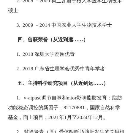
2. 2008
－
2009
荷兰瓦赫宁根大学医学生物技术
硕士
3. 2009
－
2014
中国农业大学生物技术学士
四、曾获荣誉（从近到远
……
）
1. 2018
深圳大学荔园优青
2. 2018
广东省生理学会优秀中青年学者
五、主持科学研究项目（从近到远
……
）
1. v-atpase
调节自噬和
mtor
影响脂肪发育：脂肪
功能稳态调控的新因子，
82170881
，国家自然科学
基金，面上项目，
2021
年
1
月至
2024
年
12
月。
2.
敲除肾素（原）受体阻断脂肪肝发生的关键机