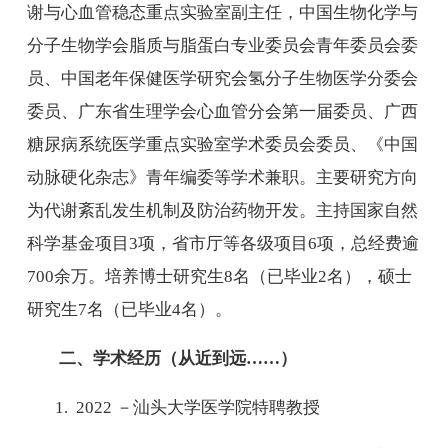
谢与心血管稳态重点实验室副主任，中国生物化学与
分子生物学会脂质与脂蛋白专业委员会青年委员会委
员、中国老年保健医学研究会氢分子生物医学分委会
委员、广东省生理学会心血管分会第一届委员、广西
糖尿病系统医学重点实验室学术委员会委员、《中国
动脉硬化杂志》青年编委等学术兼职。主要研究方向
为代谢紊乱发生机制及防治药物开发。主持国家自然
科学基金项目
3
项，省市厅等各级项目
6
项，总经费逾
700
余万。培养博士研究生
8
名（已毕业
2
名），硕士
研究生
7
名（已毕业
4
名）。
二、学术经历（从近到远
……
）
1. 2022
－汕头大学医学院特聘教授