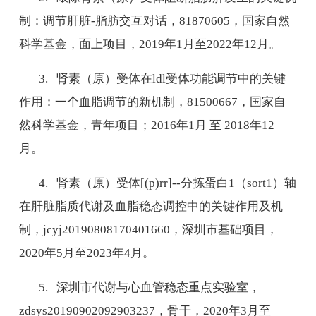
制：调节肝脏
-
脂肪交互对话，
81870605
，国家自然
科学基金，面上项目，
2019
年
1
月至
2022
年
12
月。
3.
肾素（原）受体在
ldl
受体功能调节中的关键
作用：一个血脂调节的新机制，
81500667
，国家自
然科学基金，青年项目；
2016
年
1
月 至
2018
年
12
月。
4.
肾素（原）受体
[(p)rr]--
分拣蛋白
1
（
sort1
）轴
在肝脏脂质代谢及血脂稳态调控中的关键作用及机
制，
jcyj20190808170401660
，深圳市基础项目，
2020
年
5
月至
2023
年
4
月。
5.
深圳市代谢与心血管稳态重点实验室，
zdsys20190902092903237
，骨干，
2020
年
3
月至