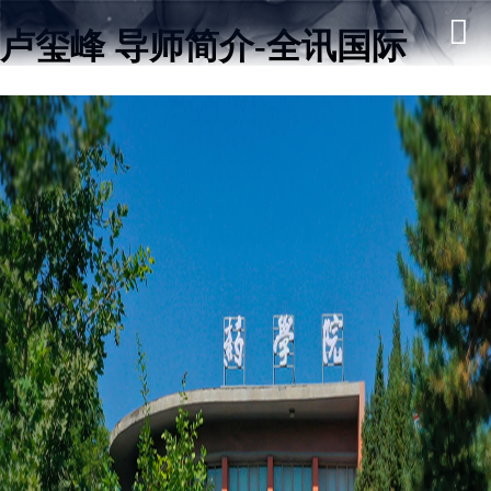
卢玺峰 导师简介-全讯国际