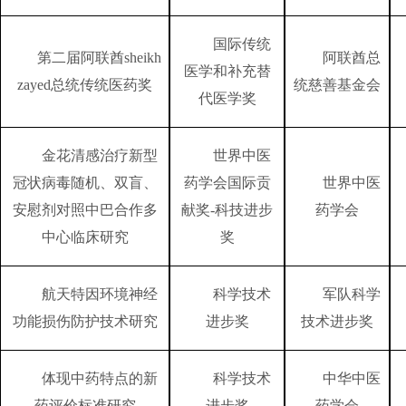
国际传统
第二届阿联酋
sheikh
阿联酋总
医学和补充替
zayed总统传统医药奖
统慈善基金会
代医学奖
金花清感治疗新型
世界中医
冠状病毒随机、双盲、
药学会国际贡
世界中医
安慰剂对照中巴合作多
献奖
-科技进步
药学会
中心临床研究
奖
航天特因环境神经
科学技术
军队科学
功能损伤防护技术研究
进步奖
技术进步奖
体现中药特点的新
科学技术
中华中医
药评价标准研究
进步奖
药学会