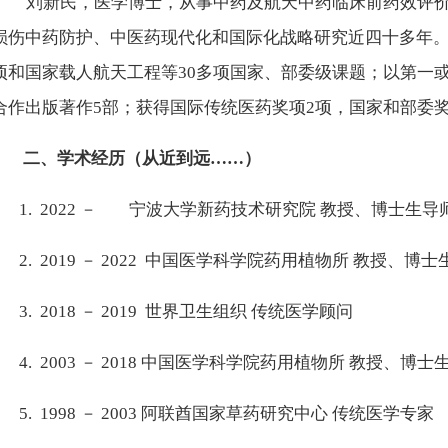
刘新民，医学博士，从事中药及航天中药临床前药效评
损伤中药防护、中医药现代化和国际化战略研究近四十多年
项和国家载人航天工程等
30
多项国家、部委级课题；以第一
合作出版著作
5
部；获得国际传统医药奖项
2
项，国家和部委
二、学术经历（从近到远
……
）
1. 2022
－
宁波大学新药技术研究院
教授、博士生导
2. 2019
－
2022
中国医学科学院药用植物所 教授、博士
3. 2018
－
2019
世界卫生组织 传统医学顾问
4. 2003
－
2018
中国医学科学院药用植物所 教授、博士
5. 1998
－
2003
阿联酋国家草药研究中心 传统医学专家