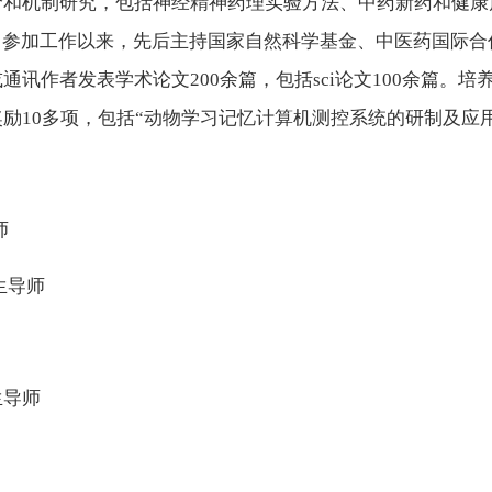
价和机制研究，包括神经精神药理实验方法、中药新药和健康
。参加工作以来，先后主持国家自然科学基金、中医药国际合
或通讯作者发表学术论文
200
余篇，包括
sci
论文
100
余篇。培
奖励
10
多项，包括
“
动物学习记忆计算机测控系统的研制及应
师
生导师
生导师