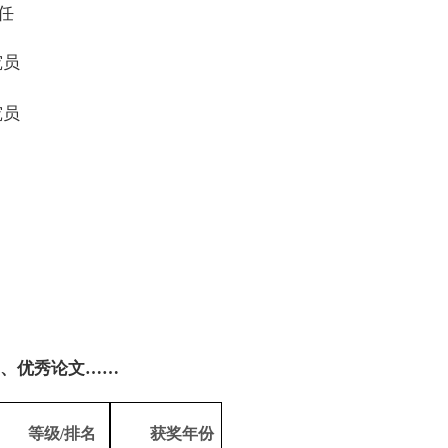
任
究员
究员
、优秀论文
……
等级
/
排名
获奖年份