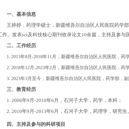
一、基本信息
王婷婷，药理学硕士，新疆维吾尔自治区人民医院药学部
工作。发表
sci
及科技核心期刊收录论文
10
余篇，主持及参与
二、
工作经历
1.
2013
年
8
月
-2018
年
11
月，新疆维吾尔自治区人民医院，药
2.
2018
年
12
月
-2023
年
2
月，新疆维吾尔自治区人民医院，药
3.
2023
年
3
月至今，新疆维吾尔自治区人民医院，药学部，副
三、教育经历
1.
2006
年
9
月
-2010
年
6
月，石河子大学，药学，本科；
2.
2010
年
9
月
-2013
年
6
月，石河子大学，药理学，研究生
四、主持及参与的科研项目