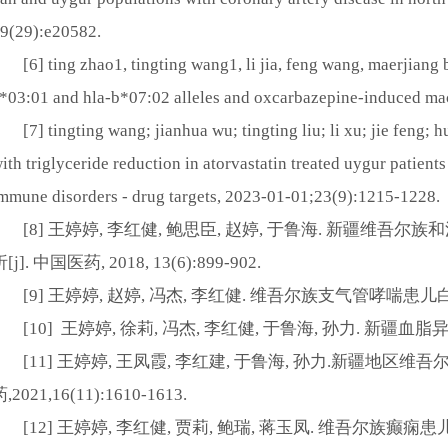
9(29):e20582.
[6]
ting zhao1, tingting wang1, li jia, feng wang, maerjiang b
*03:01 and hla-b*07:02 alleles and oxcarbazepine-induced macu
[7]
tingting wang; jianhua wu; tingting liu; li xu; jie feng;
ith triglyceride reduction in atorvastatin treated uygur patien
mmune disorders - drug targets, 2023-01-01;23(9):1215-1228.
[8]
王婷婷
,
李红健
,
鲍思臣
,
赵婷
,
于鲁海
.
新疆维吾尔族和
析
[j].
中国医药
, 2018, 13(6):899-902.
[9]
王婷婷
,
赵婷
,
冯杰
,
李红健
.
维吾尔族支气管哮喘患儿
[10]
王婷婷
,
徐莉
,
冯杰
,
李红健
,
于鲁海
,
孙力
.
新疆血脂
[11]
王婷婷
,
王凤霞
,
李红建
,
于鲁海
,
孙力
.
新疆地区维吾
药
,2021,16(11):1610-1613.
[12]
王婷婷
,
李红健
,
贾莉
,
鲍瑞
,
蒋玉凤
.
维吾尔族癫痫患