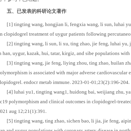
五、已发表的科研论文著作
[1]
tingting wang, hongjian li, fengxia wang, li sun, luhai 
n clopidogrel treatment of uygur patients following percutane
[2]
tingting wang, li sun, li xu, ting zhao, jie feng, luhai
n han, uygur, kazak, hui, tatar, kirgiz, and sibe populations wit
[3]
tingting wang, jie feng, liying zhou, ting zhao, huilan z
olymorphism is associated with major adverse cardiovascular e
lopidogrel. endocr metab immune. 2023-01-01;23(2):196-204.
[4]
luhai yu1, tingting wang1, huidong bai, weijiang zhu, yan
c19 polymorphism and clinical outcomes in clopidogrel-treated
021 aug 12;21(1):391.
[5]
tingting wang, ting zhao, sichen bao, li jia, jie feng, a
an and uygur populations with coronary artery disease in north