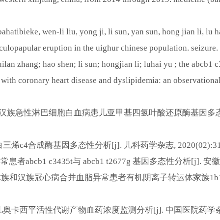
ahatibieke, wen-li liu, yong ji, li sun, yan sun, hong jian li, lu
lopapular eruption in the uighur chinese population. seizure.
 huilan zhang; hao shen; li sun; hongjian li; luhai yu ; the abcb
ts with coronary heart disease and dyslipidemia: an observationa
汉族急性淋巴细胞
白血病患儿亚甲基四氢叶酸还原酶基因多
白三烯
c4
合成酶基因多态性分析
[j].
儿科药学杂志
, 2020(02):3
异常患者
abcb1 c3435t
与
abcb1 t2677g
基因多态性分析
[j].
安徽
尔族和汉族冠心病合并血脂异常患者有机阴离子转运体家族
1b
儿奥卡西平活性代谢产物血药浓度监测分析
[j].
中国医院药学