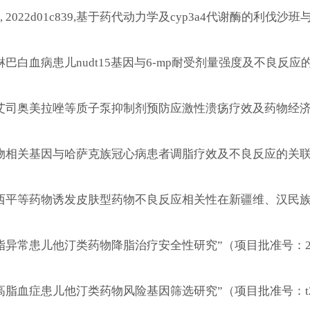
, 2022d01c839,
基于药代动力学及
cyp3a4
代谢酶的利伐沙班
淋巴白血病患儿
nudt15
基因与
6-mp
耐受剂量强度及不良反应
艾司奥美拉唑等质子泵抑制剂预防应激性溃疡疗效及药物经
物相关基因与哈萨克族冠心病患者调脂疗效及不良反应的关
西平等药物诱发皮肤型药物不良反应相关性在新疆维、汉民
脂异常患儿他汀类药物降脂治疗安全性研究
”
（项目批准号：
高脂血症患儿他汀类药物风险基因筛选研究
”
（项目批准号：