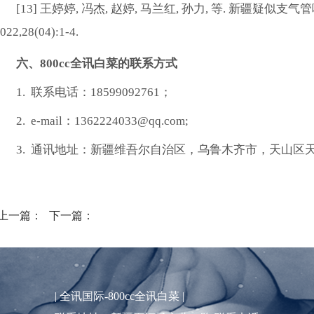
[13]
王婷婷
,
冯杰
,
赵婷
,
马兰红
,
孙力
,
等
.
新疆疑似支气管
022,28(04):1-4.
六
、800cc全讯白菜的联系方式
1.
联系电话：
18599092761
；
2. e-mail
：
1362224033@qq.com
;
3.
通讯地址：新疆维吾尔自治区，乌鲁木齐市，天山区
上一篇：
下一篇：
|
全讯国际-800cc全讯白菜
|