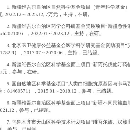
1.
新疆维吾尔自治区自然科学基金项目（青年科学基金）
究
, 2022.12
～
2025.12, 7
万元，主持，在研。
2.
新疆维吾尔自治区药学会科研基金资质项目
“
新疆急性
xh202109
），
2022.01
～
2023.12
，主持，在研。
3.
北京医卫健康公益基金会医学科学研究基金资助项目
“
1782 9
），
2017.07
～
2020.06
，主持，已结题。
4.
新疆维吾尔自治区科学基金面上项目
“
新阿托伐他汀药
万元，参与，在研。
5.
国自然地区科学基金项目
“
人类白细胞抗原基因与卡马
号：
81460571
），
2015.01
～
2018.12
，参与，已结题。
6.
新疆维吾尔自治区科学基金面上项目
“
新疆不同民族血
021.12
，参与，已结题。
7.
乌鲁木齐市天山区科学技术计划项目
“
维吾尔族、汉族
月，参与，已结题。