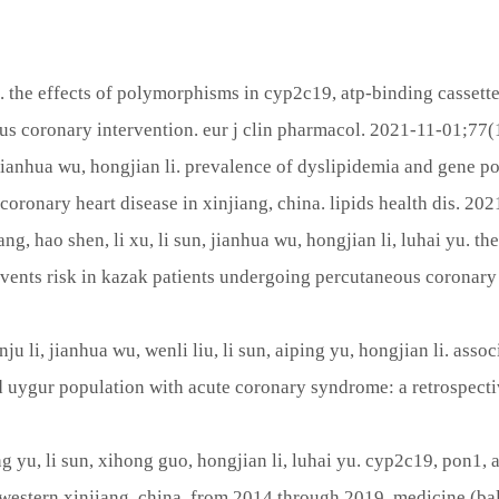
yu. the effects of polymorphisms in cyp2c19, atp-binding casset
ous coronary intervention. eur j clin pharmacol. 2021-11-01;77
 yu, jianhua wu, hongjian li. prevalence of dyslipidemia and gen
h coronary heart disease in xinjiang, china. lipids health dis. 20
hang, hao shen, li xu, li sun, jianhua wu, hongjian li, luhai yu.
vents risk in kazak patients undergoing percutaneous coronary
ju li, jianhua wu, wenli liu, li sun, aiping yu, hongjian li. as
 uygur population with acute coronary syndrome: a retrospecti
iping yu, li sun, xihong guo, hongjian li, luhai yu. cyp2c19, pon
western xinjiang, china, from 2014 through 2019. medicine (bal