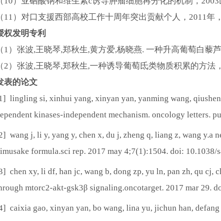
（
10）亚硒酸钠和维生素c诱导肿瘤细胞再分化的机制，200
（
11）对口支援西部高校工作十周年突出贡献个人，2011
授权发明专利
（
1）张波,王晓琴,郑秋生,黄方爱,杨晓燕. 一种升高葡萄白藜芦醇含量的方
（
2）张波,王晓琴,郑秋生,一种诱导葡萄氐类物质积累的方法，zl2
发表的论文
1] lingling si, xinhui yang, xinyan yan, yanming wang, qiusheng
ependent kinases-independent mechanism. oncology letters. p
2] wang j, li y, yang y, chen x, du j, zheng q, liang z, wang y.
imusake formula.sci rep. 2017 may 4;7(1):1504. doi: 10.1038
3] chen xy, li df, han jc, wang b, dong zp, yu ln, pan zh, qu c
hrough mtorc2-akt-gsk3β signaling.oncotarget. 2017 mar 29. do
4] caixia gao, xinyan yan, bo wang, lina yu, jichun han, defan