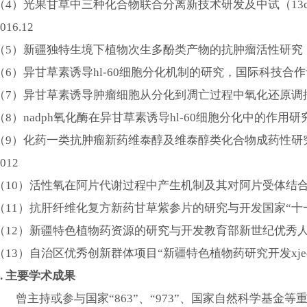
（
4）光果甘草中三种化合物联合分离新技术研发及中试（13c26
016.12
（
5）新疆独特生境下植物次生多酚类产物的抗肿瘤活性研究，兵团杰
（
6）异甘草素诱导hl-60细胞分化机制的研究，国际科技合作计划（
（
7）异甘草素诱导肿瘤细胞从分化到凋亡过程中氧化还原调控机制研究
（
8）nadph氧化酶在异甘草素诱导hl-60细胞分化中的作用研究
（
9）化药一类抗肿瘤新药维泰醇及维泰醇类化合物成药性研究，科技部
012
（
10）活性氧在阿片代谢过程中产生机制及其对阿片受体结合能力的
（
11）抗肝纤维化复方新药甘草紫参片的研究与开发国家“十一五”支撑计划主
（
12）新疆特色植物药资源的研究与开发教育部新世纪优秀人才支持计划
（
13）自治区优秀创新群体项目“新疆特色植物药研究开发xjedu
5. 主要学术成果
曾主持或参与国家
“863”、“973”、国家自然科学