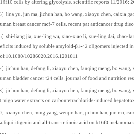
16f10 cells by altering glycolysis. scientific reports 11/2016
5] lina yu, jun ma, jichun han, bo wang, xiaoyu chen, caixia ga
uman breast cancer mcf-7 cells. recent pat anticancer drug d
6] shi-liang jia, xue-ling wu, xiao-xiao li, xue-ling dai, zhao-l
eficits induced by soluble amyloid-β1-42 oligomers injected in
oi:10.1080/10286020.2016.1201811
7] jichun han, defang li, xiaoyu chen, fanqing meng, bo wang, x
uman bladder cancer t24 cells. journal of food and nutrition re
8] jichun han, defang li, xiaoyu chen, fanqing meng, bo wang, 
t migo water extracts on carbontetrachloride-induced hepatotox
9] xiaoyu chen, ming yang, wenjin hao, jichun han, jun ma, caix
soliquiritigenin and all-trans-retinoic acid on b16f0 melanoma