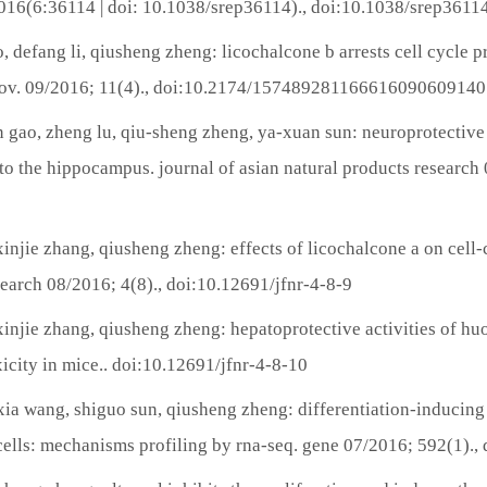
; 2016(6:36114 | doi: 10.1038/srep36114)., doi:10.1038/srep3611
o, defang li, qiusheng zheng: licochalcone b arrests cell cycle 
iscov. 09/2016; 11(4)., doi:10.2174/15748928116661609060914
an gao, zheng lu, qiu-sheng zheng, ya-xuan sun: neuroprotective 
to the hippocampus. journal of asian natural products research 
injie zhang, qiusheng zheng: effects of licochalcone a on cell-c
search 08/2016; 4(8)., doi:10.12691/jfnr-4-8-9
xinjie zhang, qiusheng zheng: hepatoprotective activities of h
icity in mice.. doi:10.12691/jfnr-4-8-10
ia wang, shiguo sun, qiusheng zheng: differentiation-inducing a
 cells: mechanisms profiling by rna-seq. gene 07/2016; 592(1).