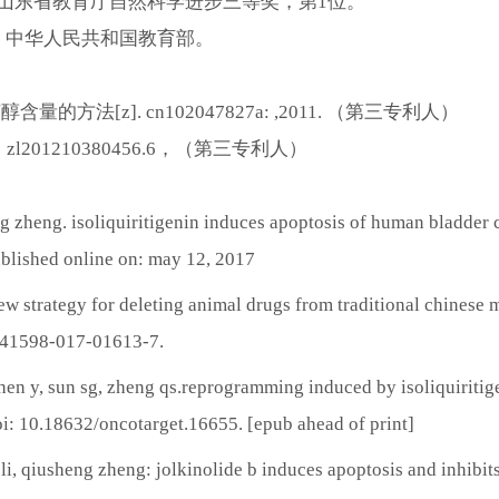
3山东省教育厅自然科学进步三等奖，第1位。
年，中华人民共和国教育部。
法[z]. cn102047827a: ,2011. （第三专利人）
01210380456.6，（第三专利人）
 zheng. isoliquiritigenin induces apoptosis of human bladder ca
ublished online on: may 12, 2017
a new strategy for deleting animal drugs from traditional chines
/s41598-017-01613-7.
j, chen y, sun sg, zheng qs.reprogramming induced by isoliquiri
i: 10.18632/oncotarget.16655. [epub ahead of print]
g li, qiusheng zheng: jolkinolide b induces apoptosis and inhi