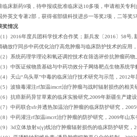
准临床新药9项，待申报或批准临床达10多项，申请相关专利多
国外英文专著2部，获得省部级科技进步一等奖2项，二等奖
获奖情况
（
1）2016年度兵团科学技术合作奖；新兵发〔2016〕58号, 新
精确放疗同步中药优化治疗高危肿瘤与临床防护技术的应用
（
2）系统药理学理论和氧还调控技术在筛选评价抗肿瘤药物上
（
3）中医证候物质基础与中药功效分子网络靶点生物系统学解
（
4）天山“乌头草”中毒的临床治疗技术研究与示范，2012
（
5）波狼毒灌注rf加温imcrt治疗肿瘤与战时辐射损伤的相关
（
6）抗癌新药异甘草素的临床实验研究,2009年新疆生产建
（
7）中药联合sfr并透热加温治疗肿瘤的临床防护研究，200
（
8）中药灌注rf加温imcrt治疗肿瘤的防护研究，2009年
（
9）3d立体放射x(γ)线治疗肿瘤辐射损伤的临床防护研究，