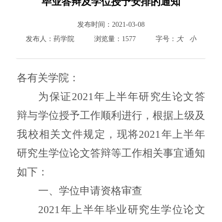
毕业答辩及学位授予安排的通知
800cc全讯白菜首页
发布时间：
2021-03-08
院情总览
发布人：
药学院
浏览量：
1577
字号：
大
小
师资队伍
人才培养
各有关学院：
科学研究
本科教学
为保证
2021年上半年研究生论文答
平台建设
辩与学位授予工作顺利进行，根据上级及
学生园地
交流合作
我校相关文件规定，现将2021年上半年
研究生学位论文答辩等工作相关事宜通知
如下：
一、学位申请资格审查
2021年上半年毕业研究生学位论文