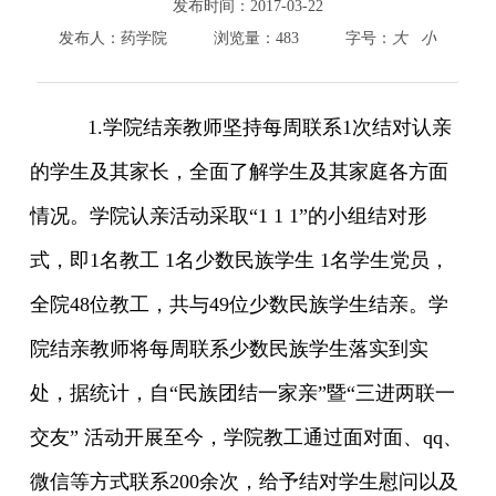
800cc全讯白菜首页
发布时间：
2017-03-22
院情总览
发布人：
药学院
浏览量：
483
字号：
大
小
师资队伍
人才培养
科学研究
1.学院结亲教师
坚持每周联系
1
次结对认亲
本科教学
的学生及其家长，全面了解学生及其家庭各方面
平台建设
学生园地
情况。学院认亲活动采取“
1 1 1
”的小组结对形
交流合作
式，即
1
名教工
1
名少数民族学生
1
名学生党员，
全院
48
位教工，共与
49
位少数民族学生结亲。学
院结亲教师将每周联系少数民族学生落实到实
处，据统计，自“民族团结一家亲”暨“三进两联一
交友” 活动开展至今，学院教工通过面对面、
qq
、
微信等方式联系
200
余次，给予结对学生慰问以及