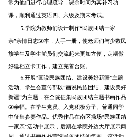
常为他们进行心理疏导，课余时间为其补习功
课，顺利通过英语四、六级及期末考试。
5.
学院为教师们设计制作“民族团结一家
亲”亲情日志
50
本，人手一册，使老师们与少数民
族学生及学生党员们交流起来更加方便，
定期做
好建档立卡工作，建立完善台账。
6.
开展
“
画说民族团结、建设美好新疆
”
主题
活动。学生会宣传部以
“
画说民族团结、建设美好
新疆
”
为主题，在全院征集民族团结主题书画作品
60
余幅。在学生党员、入党积极分子、普通同学
中征集参赛作品。优秀作品在南区操场
“
民族团结
一家亲
”
活动中展示，后期在学院外边大厅展示两
周。通过书画作品营造民族团结的氛围。该活动