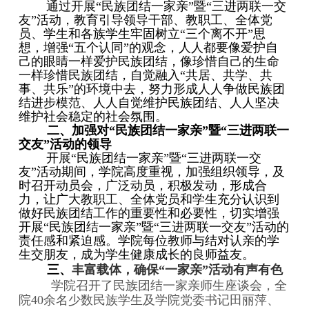
通过开展“民族团结一家亲”暨“三进两联一交
友”活动，教育引导领导干部、教职工、全体党
员、学生和各族学生牢固树立“三个离不开”思
想，增强“五个认同”的观念，人人都要像爱护自
己的眼睛一样爱护民族团结，像珍惜自己的生命
一样珍惜民族团结，自觉融入“共居、共学、共
事、共乐”的环境中去，努力形成人人争做民族团
结进步模范、人人自觉维护民族团结、人人坚决
维护社会稳定的社会氛围。
二、加强对“民族团结一家亲”暨“三进两联一
交友”活动的领导
开展
“民族团结一家亲”暨“三进两联一交
友”活动
期间，
学院高度重视，加强组织领导，及
时召开动员会，广泛动员，积极发动，形成合
力，让广大教职工、全体党员和学生充分认识到
做好民族团结工作的重要性和必要性，切实增强
开展“民族团结一家亲”暨“三进两联一交友”活动的
责任感和紧迫感。学院每位教师与结对认亲的学
生交朋友，成为学生健康成长的良师益友。
三、
丰富载体，确保
“
一家亲
”
活动有声有色
学院召开了民族团结一家亲师生座谈会，全
院
40
余名少数民族学生及学院党委书记田丽萍、