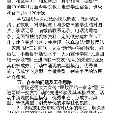
重、相互学习、相互帮助，真心相待
。据统计，
自
2016
年
11
月至今学院教工走进学生宿舍、班级
和食堂共计
120
余次。
学院组织认真细致的摸底调查，做到情况
清，底数明，对学院教工与少数民族学生结对图
片、谈话记录、
qq
微信联系记录、电话沟通笔
录、见面帮扶情况等资料，定期做好建档立卡工
作，建立完善台账；并发现、认真总结“民族团结
一家亲”暨“三进两联一交友”活动中的好经验、好
做法，不断提升活动水平；大力宣传学院“民族团
结一家亲”暨“三进两联一交友”活动的先进经验及
其积极成效、活动中涌现的典型模范、优秀事
迹，形成学习典型、争做典型，
创先争优的浓厚
社会氛围。
五、存在的问题及工作思路
1.
学院还需大力宣传 “民族团结一家亲”暨“三
进两联一交友”活动的先进经验及其积极成效、活
动中涌现的典型模范、优秀事迹，形成学习典
型、争做典型，创先争优的浓厚社会氛围。
2
．学院要积极帮助结对认亲的学生，解决学
习和生活中的实际困难。帮助结对认亲的学生正