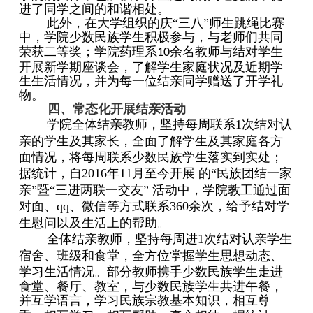
进了同学
之
间的和谐相处。
此外，在大学组织的庆“三八”师生跳绳比赛
中，学院少数民族学生积极参与，与老师们共同
荣获二等奖；学
院药理系
余名教师与结对学生
10
开展新学期座谈会，了解学生家庭状况及近期学
生生活情况，并为每一位结亲同学赠送了开学礼
物。
四、常态化开展结亲活动
学院全体结亲教师，坚持每周联系
1
次结对认
亲的学生及其家长，全面了解学生及其家庭各方
面情况，将每周联系少数民族学生落实到实处；
据统计，自
2016
年
11
月至今开展 的“民族团结一家
亲”暨“三进两联一交友” 活动中，学院教工通过面
对面、
qq
、微信等方式联系
360
余次，给予结对学
生慰问以及生活上的帮助。
全体结亲教师，
坚持每周进
1
次结对认亲学生
宿舍、班级和食堂，全方位掌握学生思想动态、
学习生活情况
。部分教师携手少数民族学生走进
食堂、餐厅、教室，与少数民族学生共进午餐，
并互学语言，
学习民族宗教基本知识，相互尊