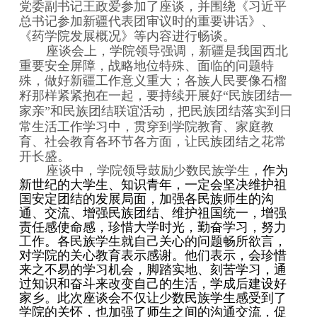
党委副书记王政爱参加了座谈，并围绕《习近平
总书记参加新疆代表团审议时的重要讲话》、
《药学院发展概况》等内容进行畅谈。
座谈会上，学院领导强调，新疆是我国西北
重要安全屏障，战略地位特殊、面临的问题特
殊，做好新疆工作意义重大；各族人民要像石榴
籽那样紧紧抱在一起，要持续开展好
“
民族团结一
家亲
”
和民族团结联谊
活动，把民族团结落实到日
常生活工作学习中，贯穿到学院教育、家庭教
育、社会教育各环节各方面，让民族团结之花常
开长盛。
座谈中，学院领导鼓励少数民族学生，
作为
新世纪的大学生、知识青年，一定会坚决维护祖
国安定团结的发展局面，加强各民族师生的沟
通、交流、增强民族团结、维护祖国统一，增强
责任感使命感，珍惜大学时光，勤奋学习，努力
工作。
各民族学生就自己关心的问题畅所欲言，
对学院的关心教育表示感谢。他们表示，会珍惜
来之不易的学习机会，脚踏实地、刻苦学习，通
过知识和奋斗来改变自己的生活，学成后建设好
家乡。
此次座谈会不仅让少数民族
学生
感受到了
学院的
关怀
，
也
加强了师生之间的
沟通
交流，促