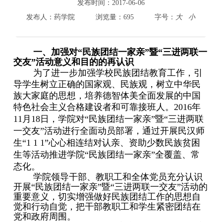
800cc全讯白菜首页
发布时间：
2017-06-06
院情总览
发布人：
药学院
浏览量：
695
字号：
大
小
师资队伍
人才培养
一、加强对“民族团结一家亲”暨“三进两联一
科学研究
交友”活动意义和目的的再认识
本科教学
为了进一步加强学校民族团结教育工作，引
平台建设
导学生树立正确的国家观、民族观，树立中华民
族大家庭的思想，培养德智体美全面发展的中国
学生园地
特色社会主义合格建设者和可靠接班人。
2016
年
交流合作
11
月
18
日，学院对
“
民族团结一家亲
”
暨
“
三进两联
一交友
”
活动进行全面动员部署，通过开展民汉师
生
“1 1 1”
心心相连结对认亲、资助少数民族贫困
生等活动推进学院
“
民族团结一家亲
”
全覆盖、常
态化。
学院领导干部、教职工和全体党员充分认识
开展“民族团结一家亲”暨“三进两联一交友”活动的
重要意义，切实增强做好民族团结工作的思想自
觉和行动自觉，把干部教职工和学生紧密团结在
党和政府周围。