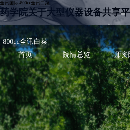
全讯国际-800cc全讯白菜
药学院关于大型仪器设备共享平
800cc全讯白菜
首页
院情总览
师资