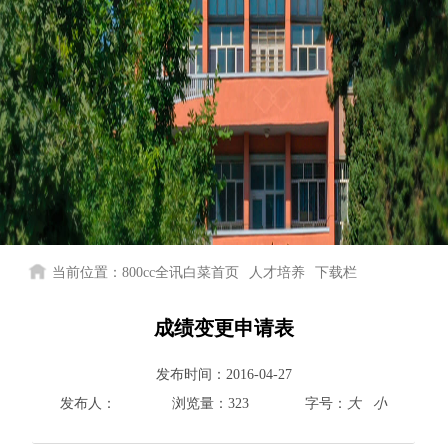
当前位置：
800cc全讯白菜首页
人才培养
下载栏
成绩变更申请表
发布时间：
2016-04-27
发布人：
浏览量：
323
字号：
大
小
800cc全讯白菜首页
院情总览