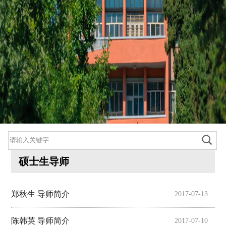
硕士生导师
郑秋生 导师简介
2017-07-13
800cc全讯白菜首页
院情总览
陈韩英 导师简介
2017-07-10